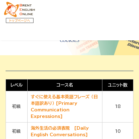
トップページへ
コース一覧
COURSES
レベル
コース名
ユニット数
すぐに使える基本英語フレーズ （日
本語訳あり） [Primary
初級
18
Communication
Expressions]
海外生活の必須表現 [Daily
初級
10
English Conversations]