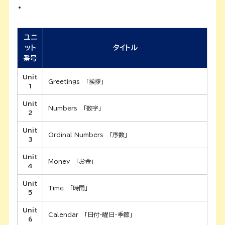
ユニ
ット
タイトル
番号
Unit
Greetings 「
挨拶」
1
Unit
Numbers 「数字」
2
Unit
Ordinal Numbers 「序数」
3
Unit
Money 「お金」
4
Unit
Time 「時間」
5
Unit
Calendar 「
日付・曜日・季節」
6