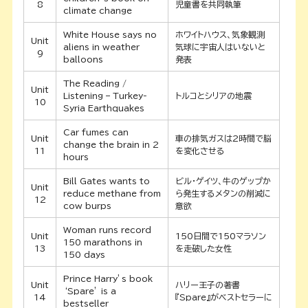
8
児童書を共同執筆
climate change
White House says no
ホワイトハウス、気象観測
Unit
aliens in weather
気球に宇宙人はいないと
9
balloons
発表
The Reading /
Unit
Listening – Turkey-
トルコとシリアの地震
10
Syria Earthquakes
Car fumes can
Unit
車の排気ガスは2時間で脳
change the brain in 2
11
を変化させる
hours
Bill Gates wants to
ビル・ゲイツ、牛のゲップか
Unit
reduce methane from
ら発生するメタンの削減に
12
cow burps
意欲
Woman runs record
Unit
150日間で150マラソン
150 marathons in
13
を走破した女性
150 days
Prince Harry’s book
Unit
ハリー王子の著書
‘Spare’ is a
14
『Spare』がベストセラーに
bestseller