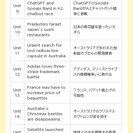
ChatGPT and
ChatGPTとGoogle
Unit
Google Bard in A.I.
BardがA.I.チャットボット競
9
chatbot race
争に参戦
Pranksters target
Unit
日本の寿司屋を狙ったいた
Japan’s sushi
10
ずら
restaurants
Urgent search for
Unit
オーストラリアで失われた放
lost radioactive
11
射能カプセルの緊急捜索
capsule in Australia
Adidas loses three-
Unit
アディダス、スリーストライプ
stripe trademark
12
スの商標権争いに敗れる
battle
France may have to
Unit
フランス、バゲット値上げの
increase price of
13
可能性
baguettes
Australia’s
Unit
オーストラリアのクリスマス・
Christmas beetles
14
カブトムシが姿を消す
are disappearing
Satellite launched
Unit
地球上の水を調査する衛星