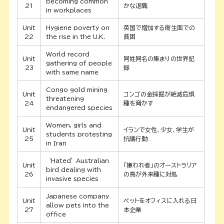
becoming common
21
かな退職
in workplaces
Unit
Hygiene poverty on
英国で増加する衛生面での
22
the rise in the U.K.
貧困
World record
Unit
同姓同名の集まりの世界記
gathering of people
23
録
with same name
Congo gold mining
Unit
コンゴの金採掘が絶滅危惧
threatening
24
種を脅かす
endangered species
Women, girls and
Unit
イランで女性、少女、学生が
students protesting
25
抗議行動
in Iran
‘Hated’ Australian
Unit
「嫌われ者」のオーストラリア
bird dealing with
26
の鳥が外来種に対処
invasive species
Japanese company
Unit
ペットをオフィスに入れる日
allow pets into the
27
本企業
office