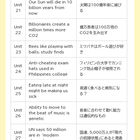
Our Sun will die in 10
Unit
太陽は100億年後に滅び
billion years from
21
る
now
Billionaires create a
Unit
億万長者は100万倍の
million times more
22
CO2を生み出す
CO2
Unit
Bees like playing with
ミツバチはボール遊びが好
23
balls, study finds
き
Anti-cheating exam
フィリピンの大学でカンニ
Unit
hats used in
ング防止帽子が使用され
24
Philippines college
る
Eating late at night
Unit
夜遅く食べると病気にな
might be making us
25
る？
sick
Ability to move to
Unit
音楽に合わせて動く能力
the beat of music is
26
は遺伝的なもの
genetic
UN says 50 million
Unit
国連、5,000万人が「現代
are in ‘modern
27
の奴隷状態」にあると発表