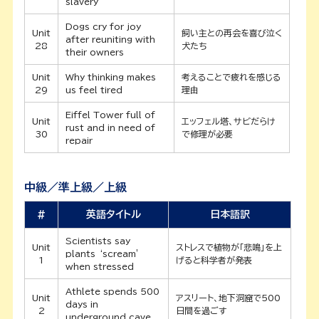
slavery’
Dogs cry for joy
Unit
飼い主との再会を喜び泣く
after reuniting with
28
犬たち
their owners
Unit
Why thinking makes
考えることで疲れを感じる
29
us feel tired
理由
Eiffel Tower full of
Unit
エッフェル塔、サビだらけ
rust and in need of
30
で修理が必要
repair
中級／準上級／上級
#
英語タイトル
日本語訳
Scientists say
Unit
ストレスで植物が「悲鳴」を上
plants ‘scream’
1
げると科学者が発表
when stressed
Athlete spends 500
Unit
アスリート、地下洞窟で500
days in
2
日間を過ごす
underground cave