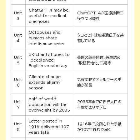
ChatGPT-4 may be
Unit
ChatGPT-4が医療診断に
useful for medical
3
役立つ可能性
diagnoses
Octopuses and
Unit
タコとヒトは知能遺伝子を共
humans share
4
有している
intelligence gene
UK charity hopes to
Unit
英国の慈善団体、英単語の
‘decolonize’
5
「脱植民地化」に期待
English vocabulary
Climate change
Unit
気候変動でアレルギーの季
extends allergy
6
節が延長
season
Half of world
Unit
2035年までに世界人口の
population will be
7
半数が太りすぎに
overweight by 2035
Letter posted in
Unit
1916年に投函された手紙
1916 delivered 107
8
が107年遅れで届く
years late