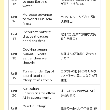
to map Earth’s
15
が打ち上げられる
water
Morocco advance
Unit
モロッコ、ワールドカップ準
to World Cup semi-
16
決勝進出
finals
Incorrect battery
Unit
電池の誤廃棄が無用な火災
disposal causes
17
を引き起こす
needless fires
Cooking began
Unit
600,000 years
料理は60万年前に始まって
18
earlier than we
いた？
thought
Tunnel under Egypt
エジプトの地下トンネルがク
Unit
could lead to
レオパトラの墓につながる可
19
Cleopatra’s tomb
能性
Australian
Unit
オーストラリアの大学、AIを
universities to allow
20
評価対象に
AI in assessments
Quiet quitting’
Unit
職場で一般化しつつある「静