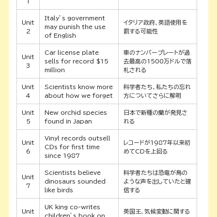
1
Italy’s government
Unit
イタリア政府、英語使用を
may punish the use
2
罰する可能性
of English
Car license plate
車のナンバープレートが過
Unit
sells for record $15
去最高の1500万ドルで落
3
million
札される
Unit
Scientists know more
科学者たち、私たちの忘れ
4
about how we forget
方についてさらに解明
Unit
New orchid species
日本で新種の蘭が発見さ
5
found in Japan
れる
Vinyl records outsell
Unit
レコードが1987年以来初
CDs for first time
6
めてCDを上回る
since 1987
Scientists believe
科学者たちは恐竜が鳥の
Unit
dinosaurs sounded
ような声を出していたと確
7
like birds
信する
UK king co-writes
Unit
英国王、気候変動に関する
children’s book on